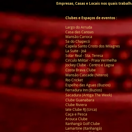
Empresas, Casas e Locais nos quais trabalha
Clubes e Espaços de eventos :
Largo do Arruda
Casa das Canoas
Mansão Carioca
5a do Chapecó
Capela Santo Cristo dos Milagres
La Suite - Joá
Solar Real - Sta. Teresa
Circulo Militar - Praia Vermelha
Jockey Clube - Centro e Lagoa
Costa Brava Clube
Mansão Cascade (Niteroi)
Rio Cricket
Espelho das Aguas (Buzios)
Ferradura Inn (Buzios)
Sacadura (Antiga The Week)
Clube Guanabara
Clube Riviera
Iate Clube RJ (Urca)
Caça e Pesca
Arouca Clube
Itanhangá Golf Clube
Lamartine (Itanhangá)