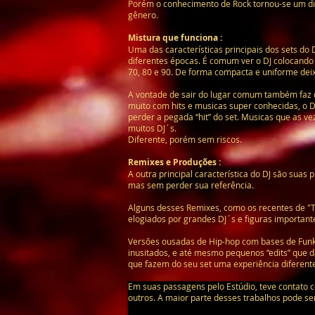
Porém o conhecimento de Rock tornou-se um dif
gênero.
Mistura que funciona :
Uma das características principais dos sets do 
diferentes épocas. É comum ver o DJ colocando
70, 80 e 90. De forma compacta e uniforme deix
A vontade de sair do lugar comum também faz 
muito com hits e musicas super conhecidas, o D
perder a pegada “hit” do set. Musicas que as 
muitos DJ´s.
Diferente, porém sem riscos.
Remixes e Produções :
A outra principal característica do DJ são sua
mas sem perder sua referência.
Alguns desses Remixes, como os recentes de "T
elogiados por grandes DJ´s e figuras importante
Versões ousadas de Hip-hop com bases de Funk
inusitados, e até mesmo pequenos “edits” que
que fazem do seu set uma experiência diferent
Em suas passagens pelo Estúdio, teve contato c
outros. A maior parte desses trabalhos pode s