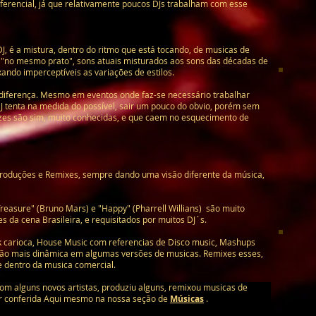
erencial, já que relativamente poucos DJs trabalham com esse
DJ, é a mistura, dentro do ritmo que está tocando, de musicas de
 "no mesmo prato", sons atuais misturados aos sons das décadas de
ando imperceptíveis as variações de estilos.
diferença. Mesmo em eventos onde faz-se necessário trabalhar
J tenta na medida do possível, sair um pouco do obvio, porém sem
vezes são sim, muito conhecidas, e que caem no esquecimento de
s produções e Remixes, sempre dando uma visão diferente da música,
reasure" (Bruno Mars) e "Happy" (Pharrell Willians) são muito
s da cena Brasileira, e requisitados por muitos DJ´s.
 carioca, House Music com referencias de Disco music, Mashups
 dão mais dinâmica em algumas versões de musicas. Remixes esses,
e dentro da musica comercial.
om alguns novos artistas, produziu alguns, remixou musicas de
er conferida Aqui mesmo na nossa seção de
Músicas
.