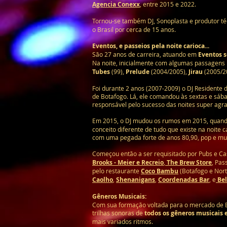
Agencia Conexx
, entre 2015 e 2022.
Tornou-se também DJ, Sonoplasta e produtor té
o Brasil por cerca de 15 anos.
Eventos, e passeios pela noite carioca...
São 27 anos de carreira, atuando em
Eventos s
Na noite, inicialmente com algumas passagens
Tubes
(99),
Prelude
(2004/2005),
Jirau
(2005/2
Foi durante 2 anos (2007-2009) o DJ Residente
de Botafogo. Lá, ele comandou às sextas e sába
responsável pelo sucesso das noites super agra
Em 2015, o DJ mudou os rumos em 2015, quan
conceito diferente de tudo que existe na noite
com uma pegada forte de anos 80,90, pop e mui
Começou então a ser requisitado por Pubs e Ca
Brooks - Meier e Recreio
,
The Brew Store
, Pa
pelo restaurante
Coco Bambu
(Botafogo e Nort
Caolho
,
Shenanigans
,
Coordenadas Bar
, e
Be
Gêneros Musicais:
Com sua formação voltada para o mercado de Eve
trilhas sonoras de
tod
os os gêneros musicais 
mais variados ritmos.