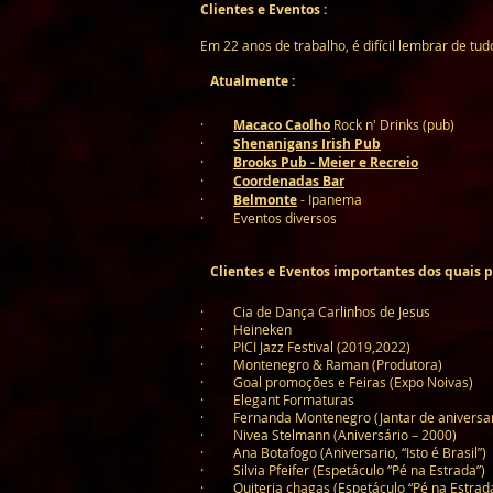
Clientes e Eventos :
Em 22 anos de trabalho, é difícil lembrar de tudo
Atu
almente :
·
Macaco Caolho
Rock n' Drinks (pub)
·
Shenanigans Irish Pub
·
Brooks Pub - Meier e Recreio
·
Coordenadas Bar
·
Belmonte
- Ipanema
· Eventos diversos
Clientes e Eventos importantes dos quais par
· Cia de Dança Carlinhos de Jesus
· Heineken
· PICI Jazz Festival (2019,2022)
·
Montenegro & Raman (Produtora)
· Goal promoções e Feiras (Expo Noivas)
·
Elegant Formaturas
· Fernanda Montenegro (Jantar de aniversari
· Nivea Stelmann (Aniversário – 2000)
· Ana Botafogo (Aniversario, “Isto é Brasil”)
· Silvia Pfeifer (Espetáculo “Pé na Estrada”)
· Quiteria chagas (Espetáculo “Pé na Estrada