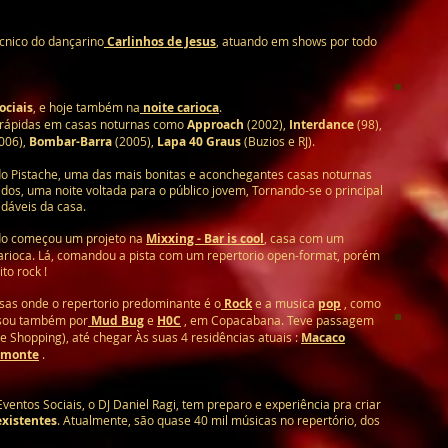
cnico do dançarino
Carlinhos de Jesus
, atuando em shows por todo
ociais
, e hoje também na
noite carioca
.
 rápidas em casas noturnas como
Approach
(2002),
Interdance
(98),
006),
Bombar-Barra
(2005),
Lapa 40 Graus
(Buzios e RJ).
 do Pistache, uma das mais bonitas e aconchegantes casas noturnas
dos, uma noite voltada para o público jovem, Tornando-se o principal
dáveis da casa.
do começou um projeto na
Mixxing - Bar is cool
, casa com um
 carioca. Lá, comandou a pista com um repertorio open-format, porém
to rock !
sas onde o repertorio predominante é o
Rock
e a musica
pop
, como
ssou também por
Mud Bug
e
H0C
, em Copacabana. Teve passagem
e Shopping), até chegar Às suas 4 residências atuais :
Macaco
lmonte
.
ntos Sociais, o DJ Daniel Ragi, tem preparo e experiência pra criar
existentes
. Atualmente, são quase 40 mil músicas no repertório, dos