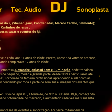
DJ
or Tec. Audio
Sonoplasta C
dos do RJ (Shenanigans, Coordenadas, Macaco Caolho, Belmonte);
 Carlinhos de Jesus ;
osas casas e eventos do RJ;
.
!
J veio cedo, aos 11 anos de Idade. Porém, apesar da vontade precoce,
quando completava 17 anos de idade.
da empresa
Alexandre Japiassú Som e Iluminação
, onde trabalhou
s de pequeno, médio e grande porte, desde festas particulares até
 DJ Tornou-se de fato um profissional, aprendendo a lidar com as
respondendo por toda a parte de som, luz e imagem dos eventos que
xclusivo de Japiassú, e torna-se, de fato o DJ Daniel Ragi, começando
anhado notoriedade no mercado, e aumentado cada vez mais sua lista
s empresas de eventos e sonorização. Foi parceiro também da