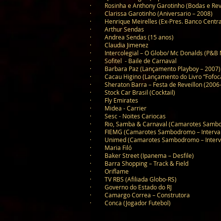
· Rosinha e Anthony Garotinho (Bodas e Reve
· Clarissa Garotinho (Aniversario – 2008)
· Henrique Meirelles (Ex-Pres. Banco Central
· Arthur Sendas
· Andrea Sendas (15 anos)
· Claudia Jimenez
· Intercolegial – O Globo/ Mc Donalds (P&B 
· Sofitel - Baile de Carnaval
· Barbara Paz (Lançamento Playboy – 2007)
· Cacau Higino (Lançamento do Livro “Fofoca
· Sheraton Barra – Festa de Reveillon (2006
· Stock Car Brasil (Cocktail)
· Fly Emirates
· Midea - Carrier
· Sesc - Noites Cariocas
· Rio, Samba & Carnaval (Camarotes Sambodr
· FIEMG (Camarotes Sambodromo – Intervalo
· Unimed (Camarotes Sambodromo – Interval
· Maria Filó
· Baker Street (Ipanema – Desfile)
· Barra Shopping – Track & Field
· Oriflame
· TV RBS (Afiliada Globo-RS)
· Governo do Estado do RJ
· Camargo Correa – Construtora
· Conca (Jogador Futebol)