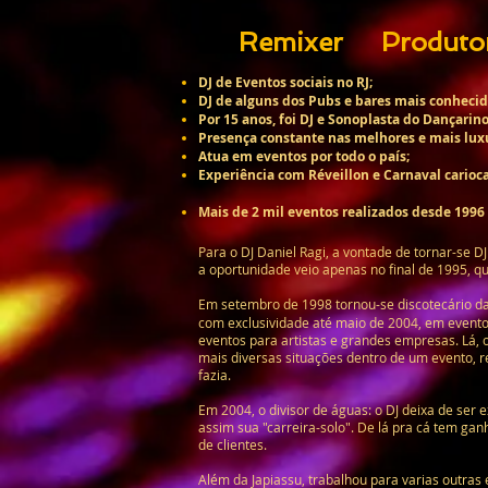
Remixer Produt
DJ de Eventos sociais no RJ;
DJ de alguns dos Pubs e bares mais conheci
Por 15 anos, foi DJ e Sonoplasta do Dançarino
Presença constante nas melhores e mais luxu
Atua em eventos por todo o país;
Experiência com Réveillon e Carnaval carioca
Mais de 2 mil eventos realizados desde 1996 
Para o DJ Daniel Ragi, a vontade de tornar-se D
a oportunidade veio apenas no final de 1995, 
Em setembro de 1998 tornou-se discotecário 
com exclusividade até maio de 2004, em evento
eventos para artistas e grandes empresas. Lá, o
mais diversas situações dentro de um evento, 
fazia.
Em 2004, o divisor de águas: o DJ deixa de ser e
assim sua "carreira-solo". De lá pra cá tem g
de clientes.
Além da Japiassu, trabalhou para varias outra