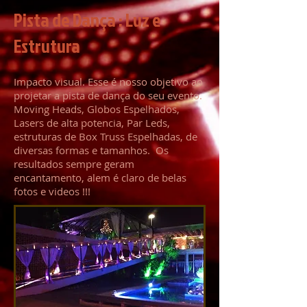
Pista de Dança : Luz e
Estrutura
Impacto visual. Esse é nosso objetivo ao
projetar a pista de dança do seu evento.
Moving Heads, Globos Espelhados,
Lasers de alta potencia, Par Leds,
estruturas de Box Truss Espelhadas, de
diversas formas e tamanhos. Os
resultados sempre geram
encantamento, alem é claro de belas
fotos e videos !!!